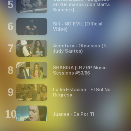
en tus manos (con Marta
Sanchez)
SiR - NO EVIL (Official
Video)
Aventura - Obsesión (ft.
Judy Santos)
SHAKIRA || BZRP Music
Sessions #53/66
La 5a Estación - El Sol No
Regresa
Juanes - Es Por Ti
Shakira - La Tortura