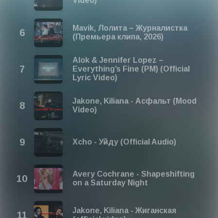
Video)
сцена!
In the next year, the playlist is going to be titled: Сборник
Mavik, Лолита – Журналистка
Песен 2027 ♫ Подборка Mузыки 2027
(Премьера клипа, 2026)
Last year, the playlist was titled: Сборник Песен 2025 ♫
Подборка Mузыки 2025
Alok & Jennifer Lopez –
Everything’s Fine (PM) (Official
Share your thoughts on our playlist: contact@red-
Lyric Video)
music.com
Jakone, Kiliana - Асфальт (Mood
Video)
Xcho - Уйду (Official Audio)
Avery Cochrane - Shapeshifting
on a Saturday Night
Jakone, Kiliana - Жиганская