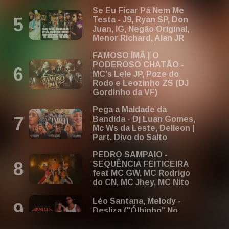
Se Eu Ficar Pá Nem Me
Testa - J9, Ryan SP, Don
Juan, IG, Negão Original,
Menor Richard, Alan JR
FAMOSO ÍMÃ | O
PODEROSO CHATÃO -
MC's Lele JP, Poze do
Rodo e Leozinho ZS (DJ
Gordinho da VF)
Pega a Maldade da
Bandida - Dj Luan Gomes,
Mc Ws da Leste, Delleon |
Part. Divo do Salto
PEDRO SAMPAIO -
SEQUÊNCIA FEITICEIRA
feat MC GW, MC Rodrigo
do CN, MC Jhey, MC Nito
Léo Santana, Melody -
Desliza ("Ólhinho" No
Corpinho)