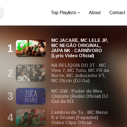
Top Playlists
About
Contact
MC JACARÉ, MC LELE JP,
MC NEGÃO ORIGINAL,
JAPA NK - CARNÍVORO
(Lyric Video Oficial)
NA RELÍQUIA DO 2T - MC
Vine 7, MC Tuto, MC FR da
Norte, MC Joãozinho VT,
MC Dkzin (DJ Gu)
MC GW - Poder do Meu
Chicote (Áudio Oficial) DJ
Gui da 011
Lembrei de Tu - MC Meno
K e Oruam (Fepache)
Video Clipe Oficial