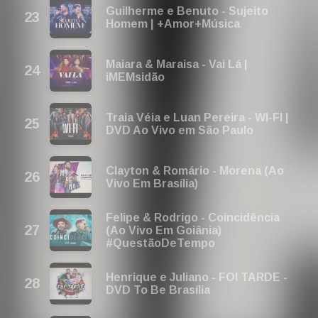
Guilherme e Benuto - Sujeito
Homem | +Amor+Música
Maiara & Maraisa - Vai Lá |
iMEMsidão
Traia Véia e Luan Pereira - WI-FI |
DVD Ao Vivo em São Paulo
Clayton & Romário - Morena (Ao
Vivo Em Brasília)
Felipe & Rodrigo - Coincidência
(Ao Vivo Em Goiânia)
#QuestãoDeTempo
Henrique e Juliano - FOI TARDE -
DVD To Be Brasília