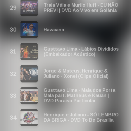
Traia Véia e Murilo Huff - EU NÃO
PREVI | DVD Ao Vivo em Goiânia
Havaiana
Gusttavo Lima - Lábios Divididos
(Embaixador Acústico)
Jorge & Mateus, Henrique &
Juliano - Xonei (Clipe Oficial)
Gusttavo Lima - Mala dos Porta
Mala part. Matheus e Kauan |
DVD Paraíso Particular
Henrique e Juliano - SÓ LEMBRO
DA BRIGA - DVD To Be Brasília