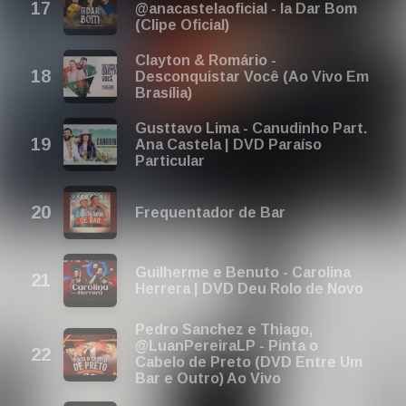
@anacastelaoficial - Ia Dar Bom
(Clipe Oficial)
Clayton & Romário -
Desconquistar Você (Ao Vivo Em
Brasília)
Gusttavo Lima - Canudinho Part.
Ana Castela | DVD Paraíso
Particular
Frequentador de Bar
Guilherme e Benuto - Carolina
Herrera | DVD Deu Rolo de Novo
Pedro Sanchez e Thiago,
@LuanPereiraLP - Pinta o
Cabelo de Preto (DVD Entre Um
Bar e Outro) Ao Vivo