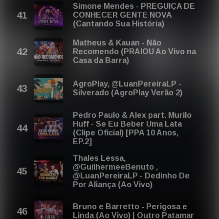
Simone Mendes - PREGUIÇA DE
CONHECER GENTE NOVA
(Cantando Sua História)
Matheus & Kauan - Não
Recomendo (PRAIOU Ao Vivo na
Casa da Barra)
AgroPlay, @LuanPereiraLP -
Silverado (AgroPlay Verão 2)
Pedro Paulo & Alex part. Murilo
Huff - Se Eu Beber Uma Lata
(Clipe Oficial) [PPA 10 Anos,
EP.2]
Thales Lessa,
@GuilhermeeBenuto ,
@LuanPereiraLP - Dedinho De
Por Aliança (Ao Vivo)
Bruno e Barretto - Perigosa e
Linda (Ao Vivo) | Outro Patamar