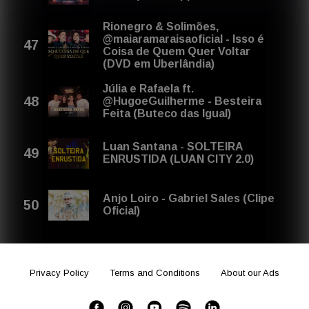
Rionegro & Solimões,
@maiaramaraisaoficial - Isso é
Coisa de Quem Quer Voltar
(DVD em Uberlândia)
Júlia e Rafaela ft.
@HugoeGuilherme - Besteira
Feita (Buteco das Igual)
Luan Santana - SOLTEIRA
ENRUSTIDA (LUAN CITY 2.0)
Anjo Loiro - Gabriel Sales (Clipe
Oficial)
Privacy Policy
Terms and Conditions
About our Ads