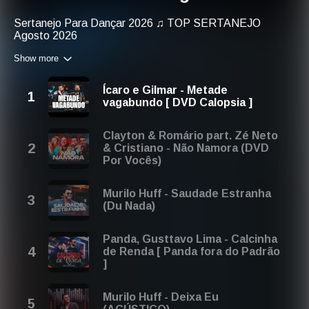
Sertanejo Para Dançar 2026 ♫ TOP SERTANEJO
Agosto 2026
Show more
We recommend you to check other playlists or our favorite
music charts. If you enjoyed listening to this one, maybe
you will like:
Ícaro e Gilmar - ⁠Metade
vagabundo [ DVD Calopsia ]
1. Esquenta Sertanejo 2026 Playlist de Musicas Para
Dançar -
https://play.redlist.com/3616
Clayton & Romário part. Zé Neto
In the next month, you will be able to find this playlist with
& Cristiano - Não Namora (DVD
the next title: Sertanejo Para Dançar 2026 ♫ TOP
Por Vocês)
SERTANEJO Setembro 2026
Murilo Huff - Saudade Estranha
In the next year, you will be able to find this playlist with
(Du Nada)
the next title: Sertanejo Para Dançar 2027 ♫ TOP
SERTANEJO Agosto 2027
Panda, Gusttavo Lima - Calcinha
de Renda [ Panda fora do Padrão
Last Year's Title: Sertanejo Para Dançar 2025 ♫ TOP
]
SERTANEJO Agosto 2025
Murilo Huff - Deixa Eu