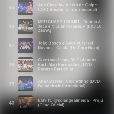
Ana Castela - Alerta de Golpe
(DVD Boiadeira Internacional)
MEU CHAPÉU SUMIU - Fiduma &
Jeca e @LuanPereiraLP (F&J 10
ANOS)
João Bosco e Gabriel, Israel
Novaes - Cilada (De Cara Nova)
Gusttavo Lima - 30 Cadeados
Part. Mari Fernandez | DVD
Paraíso Particular
Ana Castela - Chicletinho (DVD
Boiadeira Internacional)
EMY ft. ‪ @solangealmeida - Preju
(Clipe Oficial)