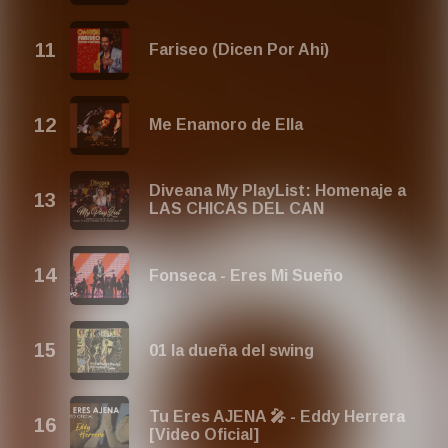
Fariseo (Dicen Por Ahi)
Me Enamoro de Ella
Diveana My PlayList: Homenaje a
LAS CHICAS DEL CAN
Fonseca - Eres Mi Sueño
01 la dueña del swing
Tu Eres AJENA 🎤 - Eddy Herrera
[Video Oficial]