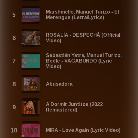
merengue 2026
latin merengue mix
latin merengue
Marshmello, Manuel Turizo - El
latin merengue music
Merengue (Letra/Lyrics)
musica merengue para bailar en fiestas
merengue 2026 mix
mezclas merengue 2026
ROSALÍA - DESPECHÁ (Official
mejores canciones merengue para bailar
Video)
musica merengue 2026
top canciones merengue
Sebastián Yatra, Manuel Turizo,
mezclas merengue mix
Beéle - VAGABUNDO (Lyric
Video)
Last Year's Title: Mezclas 2025 Merengue - Latin
Merengue Music 2025 Playlist (Musica Merengue Para
Bailar 2025)
Abusadora
A Dormir Juntitos (2022
Remastered)
MIRA - Love Again (Lyric Video)