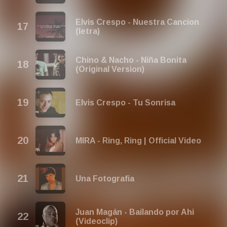
Elvis Crespo - Nuestra Cancion
(letra)
Chino & Nacho - Niña Bonita
(Original Version)
Elvis Crespo - Tu Sonrisa
MIRA - Ring, Ring | Official Video
Una Fotografia
Juan Magán - Bailando por Ahi
(Videoclip)