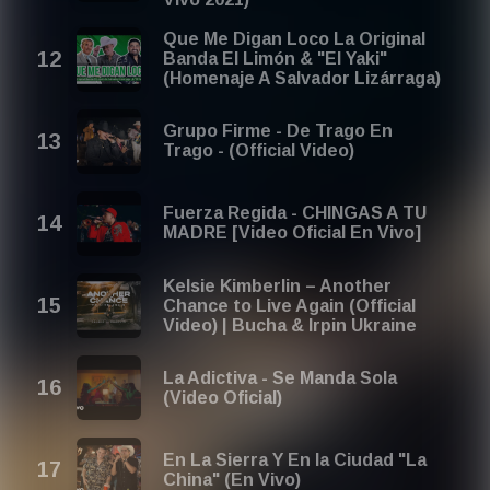
Que Me Digan Loco La Original
Banda El Limón & "El Yaki"
(Homenaje A Salvador Lizárraga)
Grupo Firme - De Trago En
Trago - (Official Video)
Fuerza Regida - CHINGAS A TU
MADRE [Video Oficial En Vivo]
Kelsie Kimberlin – Another
Chance to Live Again (Official
Video) | Bucha & Irpin Ukraine
La Adictiva - Se Manda Sola
(Video Oficial)
En La Sierra Y En la Ciudad "La
China" (En Vivo)