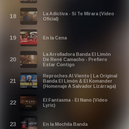
La Adictiva - Si Te Mirara (Video
Oficial)
En la Cena
La Arrolladora Banda El Limón
De René Camacho - Prefiero
Estar Contigo
Reproches Al Viento | La Original
Banda El Limón & El Komander
(Homenaje A Salvador Lizárraga)
El Fantasma - El Nano (Video
Lyric)
En la Mochila Banda