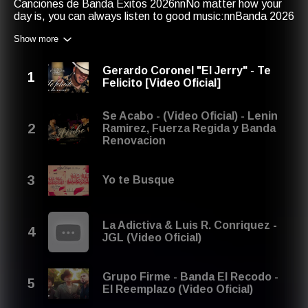
Canciones de Banda Exitos 2026nnNo matter how your
day is, you can always listen to good music:nnBanda 2026
- Mejores Canciones de Banda 2026 & Ultima Musica de
Show more
Banda -
http://bit.ly/2WnI2fGnnWe
would like to keep you
with us many years from now on! So, in the next year, you
could find our playlist like this: Canciones de Banda Exitos
Gerardo Coronel "El Jerry" - Te
2027nnLast Year's Title: Canciones de Banda Exitos
Felicito [Video Oficial]
2025
Se Acabo - (Video Oficial) - Lenin
Ramirez, Fuerza Regida y Banda
Renovacion
Yo te Busque
La Adictiva & Luis R. Conriquez -
JGL (Video Oficial)
Grupo Firme - Banda El Recodo -
El Reemplazo (Video Oficial)