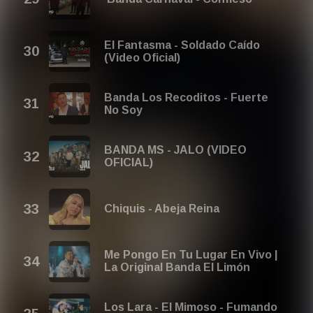
El Fantasma - Soldado Caído
(Video Oficial)
Banda Los Recoditos - Fuerte
No Soy
BANDA MS - JALO (VIDEO
OFICIAL)
Chiquis - Abeja Reina
Me Pongo En Tu Lugar En Vivo |
La Original Banda El Limón
Los Lara - El Mimoso - Fumando