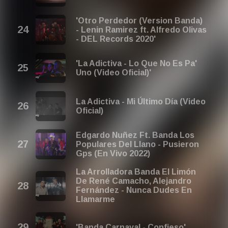
'Otro Perdedor (Version Banda)
- Lenin Ramirez ft. Alfredo Olivas
- DEL Records 2020'
'La Adictiva - Lo Que No Es Pa'
Uno (Video Oficial)'
La Adictiva - Mi Último Día (Video
Oficial)
Edgardo Nuñez Ft. Banda Los
Populares Del Llano - Pusieron
Gps (En Vivo 2022)
La Arrolladora Banda El Limón
De René Camacho, Alejandro
Fernández - Nunca Dudes En
Llamarme
'Banda Carnaval - Confieso'