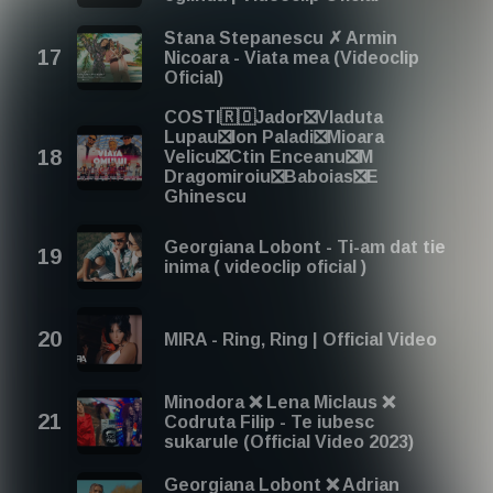
Stana Stepanescu ✗ Armin
Nicoara - Viata mea (Videoclip
Oficial)
COSTI🇷🇴Jador❎Vladuta
Lupau❎Ion Paladi❎Mioara
Velicu❎Ctin Enceanu❎M
Dragomiroiu❎Baboias❎E
Ghinescu
Georgiana Lobont - Ti-am dat tie
inima ( videoclip oficial )
MIRA - Ring, Ring | Official Video
Minodora ❌ Lena Miclaus ❌
Codruta Filip - Te iubesc
sukarule (Official Video 2023)
Georgiana Lobont ❌ Adrian