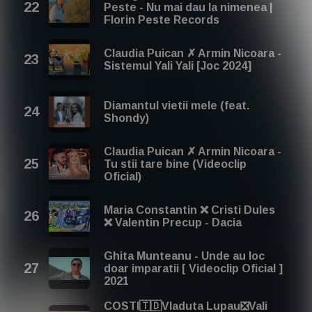
Peste - Nu mai dau la nimenea |
Florin Peste Records
Claudia Puican ✗ Armin Nicoara -
Sistemul Yali Yali [Joc 2024]
Diamantul vietii mele (feat.
Shondy)
Claudia Puican ✗ Armin Nicoara -
Tu stii tare bine (Videoclip
Oficial)
Maria Constantin ❌ Cristi Dules
❌ Valentin Precup - Dacia
Ghita Munteanu - Unde au loc
doar imparatii [ Videoclip Oficial ]
2021
COSTI🇹🇩Vladuta Lupau❎Vali