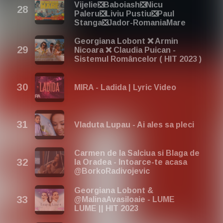
Vijelie❎Baboiash❎Nicu
Paleru❎Liviu Pustiu❎Paul
Stanga❎Jador-RomaniaMare
Georgiana Lobont ❌ Armin
Nicoara ❌ Claudia Puican -
Sistemul Româncelor ( HIT 2023 )
MIRA - Ladida | Lyric Video
Vladuta Lupau - Ai ales sa pleci
Carmen de la Salciua si Blaga de
la Oradea - Intoarce-te acasa
@BorkoRadivojevic
Georgiana Lobont &
@MalinaAvasiloaie - LUME
LUME || HIT 2023