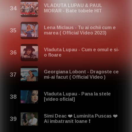
VLADUTA LUPAU & PAUL
MORAR - Bate tobele HIT
Lena Miclaus - Tu ai ochii cum e
marea ( Official Video 2023)
Vladuta Lupau - Cum e omul e si-
o floare
Georgiana Lobont - Dragoste ce
mi-ai facut ( Official Video )
Vladuta Lupau - Pana la stele
[video oficial]
Simi Deac ❤️ Luminita Puscas ❤️
Ai imbatranit Ioane ❗️