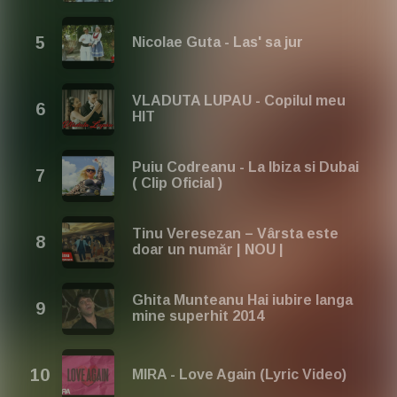
Nicolae Guta - Las' sa jur
VLADUTA LUPAU - Copilul meu
HIT
Puiu Codreanu - La Ibiza si Dubai
( Clip Oficial )
Tinu Veresezan – Vârsta este
doar un număr | NOU |
Ghita Munteanu Hai iubire langa
mine superhit 2014
MIRA - Love Again (Lyric Video)