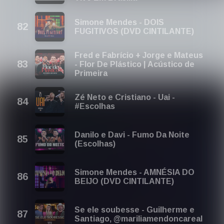
Simone Mendes - DOIS
FUGITIVOS (DVD CINTILANTE)
Fred e Fabrício + Jorge e Mateus
- Flor De Plástico | Acústico de
Primeira
Zé Neto e Cristiano - Uai -
#Escolhas
Danilo e Davi - Fumo Da Noite
(Escolhas)
Simone Mendes - AMNÉSIA DO
BEIJO (DVD CINTILANTE)
Se ele soubesse - Guilherme e
Santiago, @mariliamendoncareal