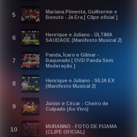
Sofrencia 2026 (Músicas Depressivas Para Chorar) -
https://play.redlist.com/8636
2. Sertanejos 2026 Sofrência - Melhor Música Sertaneja
Mariana Pimenta, Guilherme e
para Chorar 2026 -
https://goplaylists.com/42442
Benuto - Já Era [ Clipe oficial ]
No próximo ano, a playlist terá o título: Sertanejo
Sofrência 2027 - Musicas Sertanejas para Chorar 2027
Henrique e Juliano - ÚLTIMA
(Playlist Sertanejo Mais Triste)
SAUDADE (Manifesto Musical 2)
No ano passado, a playlist tinha o título: Sertanejo
Panda, Ícaro e Gilmar -
Sofrência 2025 - Musicas Sertanejas para Chorar 2025
Baqueado [ DVD Panda Sem
(Playlist Sertanejo Mais Triste)
Moderação ]
Henrique e Juliano - SEJA EX
(Manifesto Musical 2)
Júnior e Cézar - Cheiro de
Culpado (Ao Vivo)
MURANNO - FOTO DE PIJAMA
(CLIPE OFICIAL)