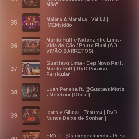
Mão"
Maiara & Maraisa - Vai Lá |
iMEMsidão
Murilo Huff e Natanzinho Lima -
Vida de Cão / Ponto Final (AO
VIVÃO BARRETOS)
Gusttavo Lima - Cep Novo Part.
Murilo Huff | DVD Paraíso
Particular
Luan Pereira ft. @GustavoMioto
- Moletom (Oficial)
Ícaro e Gilmar - Trauma [ DvD
Nunca Deixe de Sonhar ]
EMY ft. ‪ @solangealmeida - Preju