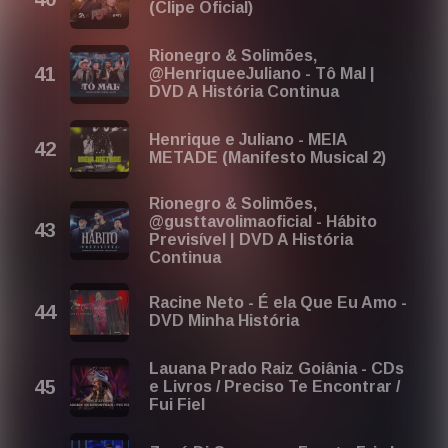
(Clipe Oficial)
Rionegro & Solimões,
@HenriqueeJuliano - Tô Mal |
DVD A História Continua
Henrique e Juliano - MEIA
METADE (Manifesto Musical 2)
Rionegro & Solimões,
@gusttavolimaoficial - Hábito
Previsível | DVD A História
Continua
Racine Neto - É ela Que Eu Amo -
DVD Minha História
Lauana Prado Raiz Goiânia - CDs
e Livros / Preciso Te Encontrar /
Fui Fiel