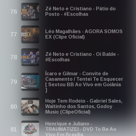
Zé Neto e Cristiano - Pátio do
Posto - #Escolhas
Léo Magalhães - AGORA SOMOS
EX (Clipe Oficial)
Zé Neto e Cristiano - Oi Balde -
#Escolhas
Ícaro e Gilmar - Convite de
Casamento / Tentei Te Esquecer
[ Sextou BB Ao Vivo em Goiânia
]
Hoje Tem Rodeio - Gabriel Sales,
Waltinho dos Santos, Godoy
Music (ClipeOficial)
Henrique e Juliano -
TRAUMATIZEI - DVD To Be Ao
Vivo Em Brasília