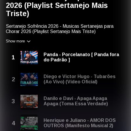
2026 (Playlist Sertanejo Mais
Triste)
Sertanejo Sofrência 2026 - Musicas Sertanejas para
Chorar 2026 (Playlist Sertanejo Mais Triste)
Show more
Ache nossa playlist do YouTube com essas palavras-
chave: sertanejo 2026 sofrencia, sertanejo 2026,
sofrencia 2026, músicas sertanejas, sertanejo chorar
Panda - Porcelanato [ Panda fora
2026, musicas sertanejas, melhores sertanejo sofrencia
do Padrão ]
2026, música de sofrência, sertanejo sofrencia 2026,
sofrência música, melhores sofrencias 2026, sertanejo
chorão.
Diego e Victor Hugo - Tubarões
(Ao Vivo) (Vídeo Oficial)
Prepare-se para se emocionar com as músicas sertanejas
mais tristes e tocantes de 2026! Sinta cada letra, cada
melodia e deixe-se levar por essa sofrência envolvente.
Danilo e Davi - Apaga Apaga
Você não vai resistir à vontade de chorar! 😢
Apaga (Toma Essa Verdade)
Verifique nossas outras listas de reprodução ou gráficos
favoritos. Você pode gostar de:
Henrique e Juliano - AMOR DOS
OUTROS (Manifesto Musical 2)
1. Musicas Deprimentes 2026 ♫ Melhores Sertanejo