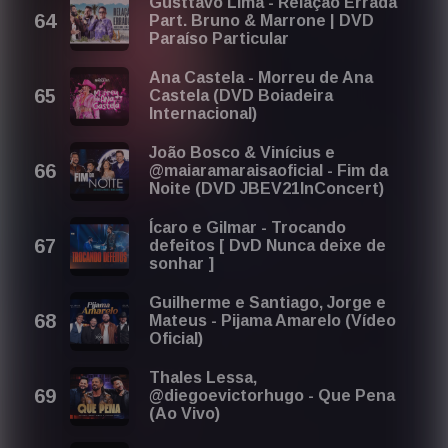
Gusttavo Lima - Relação Errada
Part. Bruno & Marrone | DVD
Paraíso Particular
Ana Castela - Morreu de Ana
Castela (DVD Boiadeira
Internacional)
João Bosco & Vinícius e
@maiaramaraisaoficial - Fim da
Noite (DVD JBEV21InConcert)
Ícaro e Gilmar - Trocando
defeitos [ DvD Nunca deixe de
sonhar ]
Guilherme e Santiago, Jorge e
Mateus - Pijama Amarelo (Vídeo
Oficial)
Thales Lessa,
@diegoevictorhugo - Que Pena
(Ao Vivo)