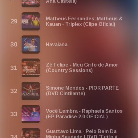
Ana Castela)
Matheus Fernandes, Matheus &
Kauan - Triplex (Clipe Oficial)
Havaiana
Zé Felipe - Meu Grito de Amor
(Country Sessions)
Simone Mendes - PIOR PARTE
(DVD Cintilante)
Você Lembra - Raphaela Santos
(EP Paradise 2.0 OFICIAL)
Gusttavo Lima - Pelo Bem Da
Minha Saudade | DVD "Feito à