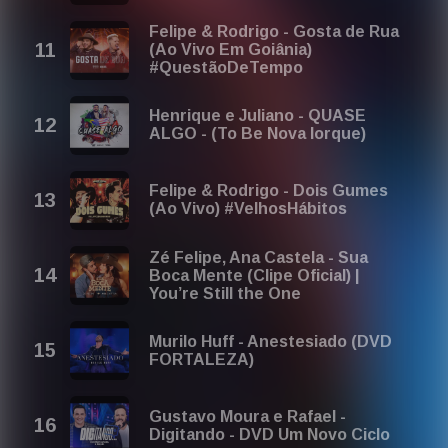
Felipe & Rodrigo - Gosta de Rua
(Ao Vivo Em Goiânia)
#QuestãoDeTempo
Henrique e Juliano - QUASE
ALGO - (To Be Nova Iorque)
Felipe & Rodrigo - Dois Gumes
(Ao Vivo) #VelhosHábitos
Zé Felipe, Ana Castela - Sua
Boca Mente (Clipe Oficial) |
You’re Still the One
Murilo Huff - Anestesiado (DVD
FORTALEZA)
Gustavo Moura e Rafael -
Digitando - DVD Um Novo Ciclo