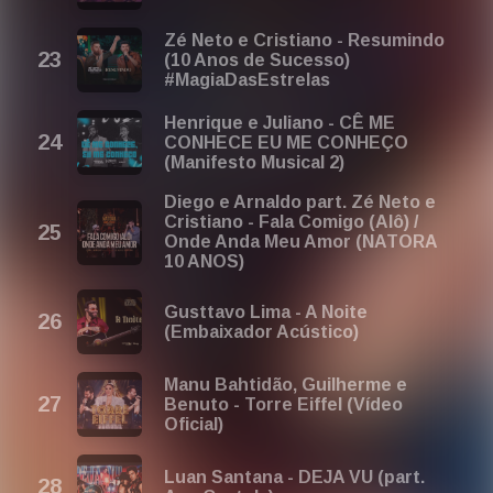
Zé Neto e Cristiano - Resumindo
(10 Anos de Sucesso)
#MagiaDasEstrelas
Henrique e Juliano - CÊ ME
CONHECE EU ME CONHEÇO
(Manifesto Musical 2)
Diego e Arnaldo part. Zé Neto e
Cristiano - Fala Comigo (Alô) /
Onde Anda Meu Amor (NATORA
10 ANOS)
Gusttavo Lima - A Noite
(Embaixador Acústico)
Manu Bahtidão, Guilherme e
Benuto - Torre Eiffel (Vídeo
Oficial)
Luan Santana - DEJA VU (part.