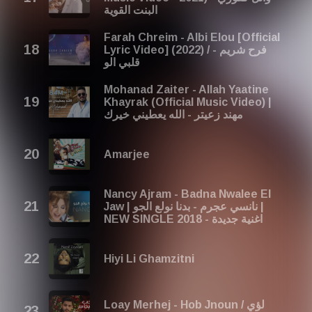
البنت القوية
Farah Chreim - Albi Elou [Official
Lyric Video] (2022) / فرح شريم -
قلبي الو
Mohanad Zaiter - Allah Yaatine
Khayrak (Official Music Video) |
مهند زعيتر - الله يعطيني خيرك
Amarjee
Nancy Ajram - Badna Nwalee El
Jaw | نانسي عجرم - بدنا نولع الجو |
NEW SINGLE 2018 - اغنية جديدة
Hiyi Li Ghamzitni
Loay Merhej - Hob Jnoun / لؤي