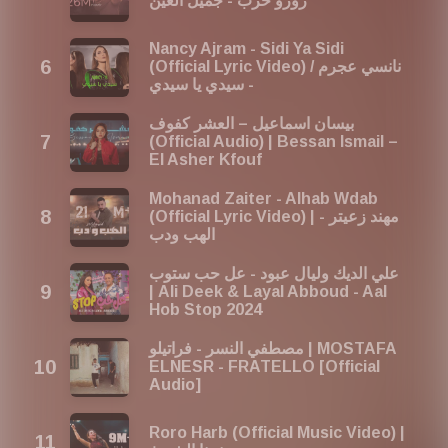
رورو حرب - جميل العين
موسيقية لا مثيل لها. دع الإيقاع يأخذك في عالم الرقص اللبناني
الساحر، حيث الحيوية، الحماس، والألوان الزاهية. دعونا نشعر
Nancy Ajram - Sidi Ya Sidi​
بالحياة والحب من خلال هذه الموسيقى الرائعة. لنجعل هذه
(Official Lyric Video) / نانسي عجرم
اللحظات تدوم وتكون خالدة في ذاكرتنا. 🎵🎉
- سيدي يا سيدي
In the next year, the playlist is going to be titled: اغاني
بيسان اسماعيل – العشر كفوف
لبنانية رقص 2027 ♫ أحسن أغاني رقص لبنانيه 2027 كوكتيل
(Official Audio) | Bessan Ismail –
Last year, the playlist was titled: اغاني لبنانية رقص 2025 ♫
El Asher Kfouf
أحسن أغاني رقص لبنانيه 2025 كوكتيل
Share your thoughts on our playlist: contact@red-
Mohanad Zaiter - Alhab Wdab
music.com
(Official Lyric Video) | مهند زعيتر -
الهب ودب
علي الديك وليال عبود - عل حب ستوب
| Ali Deek & Layal Abboud - Aal
Hob Stop 2024
مصطفي النسر - فراتيلو | MOSTAFA
ELNESR - FRATELLO [Official
Audio]
Roro Harb (Official Music Video) |