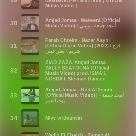
Nashawaty-Ahla shreke [ Official
Music Video ]
Amjad Jomaa - Wateeni (Official
Music Video) | أمجد جمعة - وتيني
Farah Chreim - Nazar Aayni
[Official Lyric Video] (2022) / فرح
شريم - نظر عيني
ZIAD ZAZA, Amjad Jomaa -
YALLY BEATOUNA (Official
Music Video) prod. ISMAIL
NOSRAT, Sleiman Damien
Amjad Jomaa - Beit Al 3omer
(Official Music Video) | أمجد جمعة -
بيت العمر
Miye w khamsin
Wadih El Cheikh - Zaman Al