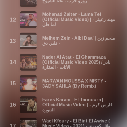
رورو حرب - نحنا الشيوخ
Mohanad Zaiter - Lama Tel
(Official Music Video) | مهند زعيتر -
لما طل
Melhem Zein - Albi Daa' | ملحم زين
- قلبي دق
Nader Al Atat - El Ghammaza
(Official Music Video 2025) / نادر
الأتات - الغمّازة
MARWAN MOUSSA X MISTY -
3ADY SAHLA (By Remix)
Fares Karam - El Tannoura |
Official Music Video | فارس كرم -
التنورة
Wael Kfoury - El Bint El Awiye (
Music Video - 2021) وائل كفوري -