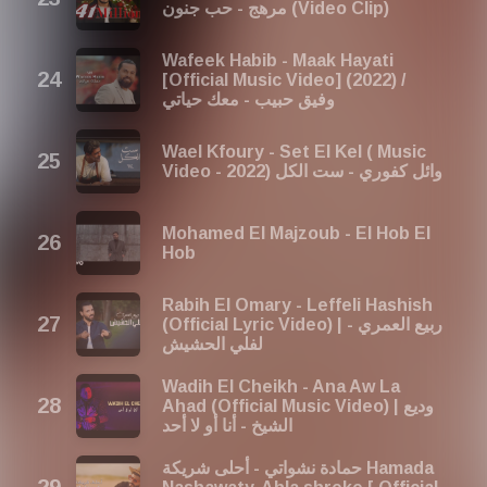
مرهج - حب جنون (Video Clip)
Wafeek Habib - Maak Hayati
[Official Music Video] (2022) /
وفيق حبيب - معك حياتي
Wael Kfoury - Set El Kel ( Music
Video - 2022) وائل كفوري - ست الكل
Mohamed El Majzoub - El Hob El
Hob
Rabih El Omary - Leffeli Hashish
(Official Lyric Video) | ربيع العمري -
لفلي الحشيش
Wadih El Cheikh - Ana Aw La
Ahad (Official Music Video) | وديع
الشيخ - أنا أو لا أحد
حمادة نشواتي - أحلى شريكة Hamada