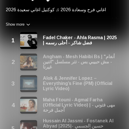
اغاني فرح وسعادة 2026 ♫ كوكتيل اغاني سعيدة 2026
Last Year's Title: اغاني فرح وسعادة 2025 ♫ كوكتيل اغاني
Show more
سعيدة 2025
Share your thoughts on our playlist: contact@red-
Fadel Chaker - Ahla Rasma | 2025
music.com
| فضل شاكر - أحلى رسمه
Angham - Mesh Habibi Bs | "أنغام
- مش حبيبي بس - تتر مسلسل "اتنين
غيرنا
Alok & Jennifer Lopez –
Everything’s Fine (PM) (Official
Lyric Video)
Maha Ftouni - Agmal Farha
(Official Lyric Video) | مهى فتوني -
أجمل فرحة
Hussain Al Jassmi - Fostanek Al
Abyad |2025|حسين الجسمي -