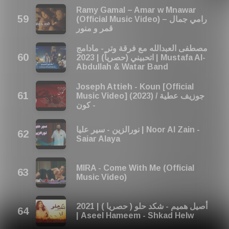
Ramy Gamal – Amar w Mnawar
(Official Music Video) رامي جمال –
قمر و منور
مصطفى العبدالله مع فرقة وتر - مادامج
اتحبيني (حصرياً) | 2023 | Mustafa Al-
Abdullah & Watar Band
Joseph Attieh - Koun [Official
Music Video] (2023) / جوزيف عطية
- كون
نورالزين - سير عليا | Noor Al Zain -
Saiar Alaya
MIRA - Come With Me (Official
Music Video)
أصيل هميم - شكد حلو ( حصريا ) | 2021
| Aseel Hameem - Shkad Helw