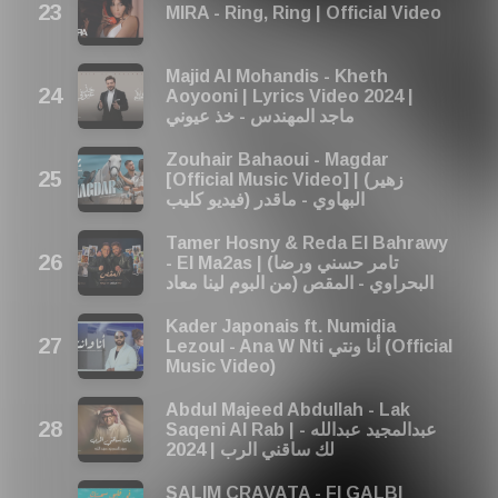
MIRA - Ring, Ring | Official Video
Majid Al Mohandis - Kheth
Aoyooni | Lyrics Video 2024 |
ماجد المهندس - خذ عيوني
Zouhair Bahaoui - Magdar
[Official Music Video] | (زهير
البهاوي - ماقدر (فيديو كليب
Tamer Hosny & Reda El Bahrawy
- El Ma2as | (تامر حسني ورضا
البحراوي - المقص (من البوم لينا معاد
Kader Japonais ft. Numidia
Lezoul - Ana W Nti أنا ونتي (Official
Music Video)
Abdul Majeed Abdullah - Lak
Saqeni Al Rab | عبدالمجيد عبدالله -
لك ساقني الرب | 2024
SALIM CRAVATA - FI GALBI