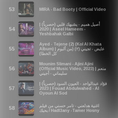
MIRA - Bad Booty | Official Video
أصيل هميم - يشبهك قلبي (حصرياً) |
2020 | Aseel Hameem -
Yeshbahak Galbi
Ayed - Tejene (2) (Kol Al Khata
Album) | عايض - تجيني (٢) (من ألبوم
كل الخطا)
Mounim Slimani - Ajini Ajini
(Official Music Video, 2023) | منعم
سليماني - أجيني
فؤاد عبدالواحد - العيون السود (حصرياً) |
2023 | Fouad Abdulwahed - Al
Oyoun Al Sod
اغنية هدلعني - تامر حسني من فيلم
بحبك / Hadl3any -Tamer Hosny