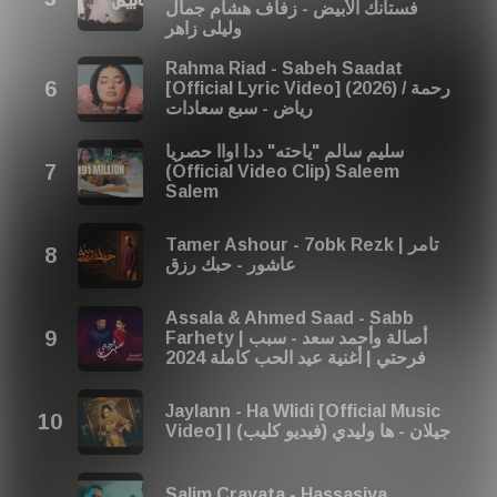
فستانك الأبيض - زفاف هشام جمال
وليلى زاهر
Rahma Riad - Sabeh Saadat
[Official Lyric Video] (2026) / رحمة
رياض - سبع سعادات
سليم سالم "ياحته" ددا اواا حصريا
(Official Video Clip) Saleem
Salem
Tamer Ashour - 7obk Rezk | تامر
عاشور - حبك رزق
Assala & Ahmed Saad - Sabb
Farhety | أصالة وأحمد سعد - سبب
فرحتي | أغنية عيد الحب كاملة 2024
Jaylann - Ha Wlidi [Official Music
Video] | (جيلان - ها وليدي (فيديو كليب
Salim Cravata - Hassasiya