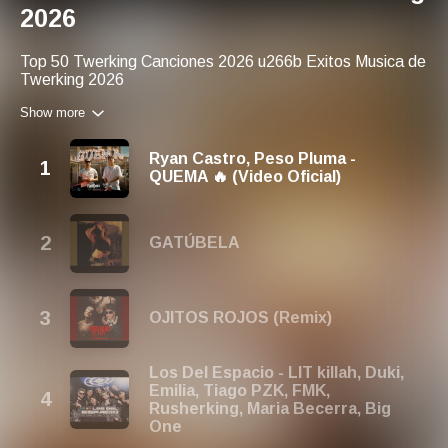
2026
Top 50 Twerking Canciones 2026 u266b Exitos Musica de
Twerking 2026
Show more
Ryan Castro, Peso Pluma -
QUEMA 🔥 (Video Oficial)
GATÚBELA
OJITOS ROJOS (Remix)
Los Del Espacio - LIT killah, Duki,
Emilia, Tiago PZK, FMK,
Rusherking, Maria Becerra, Big
One