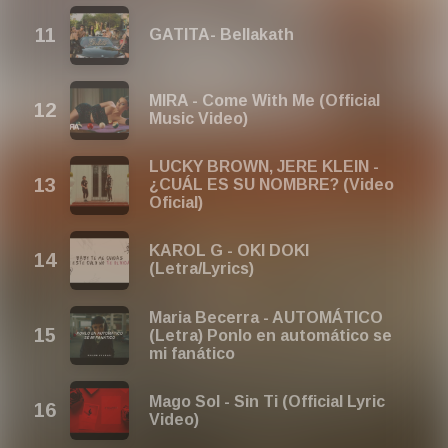
GATITA- Bellakath
MIRA - Come With Me (Official
Music Video)
LUCKY BROWN, JERE KLEIN -
¿CUÁL ES SU NOMBRE? (Video
Oficial)
KAROL G - OKI DOKI
(Letra/Lyrics)
Maria Becerra - AUTOMÁTICO
(Letra) Ponlo en automático se
mi fanático
Mago Sol - Sin Ti (Official Lyric
Video)