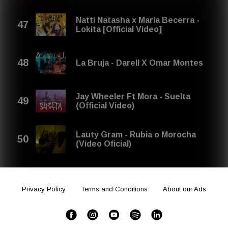
Natti Natasha x María Becerra -
Lokita [Official Video]
La Bruja - Darell X Omar Montes
Jay Wheeler Ft Mora - Suelta
(Official Video)
Lauty Gram - Rubia o Morocha
(Vídeo Oficial)
Privacy Policy
Terms and Conditions
About our Ads