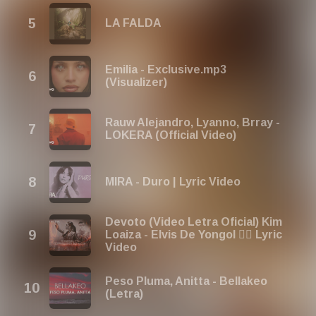
LA FALDA
Emilia - Exclusive.mp3
(Visualizer)
Rauw Alejandro, Lyanno, Brray -
LOKERA (Official Video)
MIRA - Duro | Lyric Video
Devoto (Video Letra Oficial) Kim
Loaiza - Elvis De Yongol ✍🏻 Lyric
Video
Peso Pluma, Anitta - Bellakeo
(Letra)