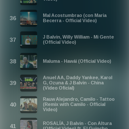
Mal Acostumbrao (con Maria
Becerra - Official Video)
J Balvin, Willy William - Mi Gente
(Official Video)
Maluma - Hawái (Official Video)
Anuel AA, Daddy Yankee, Karol
G, Ozuna & J Balvin - China
(Video Oficial)
Rauw Alejandro, Camilo - Tattoo
(Remix with Camilo - Official
Video)
ROSALÍA, J Balvin - Con Altura
(Official Video) ft. El Guincho