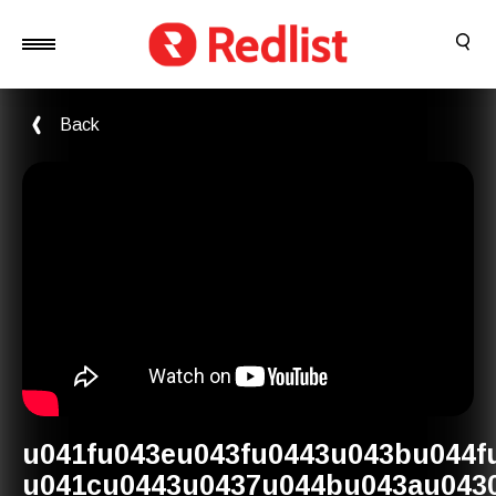
Back
u041fu043eu043fu0443u043bu044f
u041cu0443u0437u044bu043au043