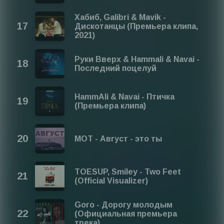
Хабиб, Galibri & Mavik -
Дискотанцы (Премьера клипа,
2021)
Руки Вверх & Hammali & Navai -
Последний поцелуй
HammAli & Navai - Птичка
(Премьера клипа)
МОТ - Август - это ты
TOESUP, Smiley - Two Feet
(Official Visualizer)
Goro - Дорогу молодым
(Официальная премьера
трека)