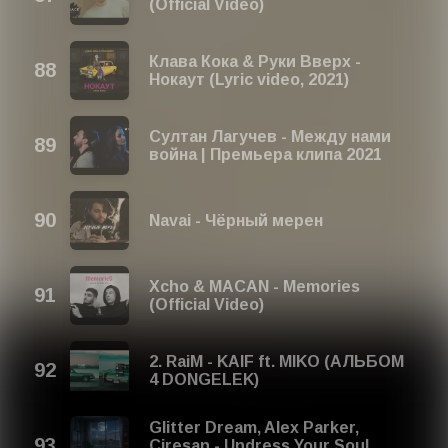
(Official Video)
Клава Кока & Руки Вверх -
Нокаут (Lyric video, 2021)
Султан Лагучев - Между нами
война | Премьера клипа 2021
Navai - Чёрный мерен
Xcho & MACAN - Memories
(Official Video)
2. RaiM - KAIF ft. MIKO (АЛЬБОМ
4 DONGELEK)
Glitter Dream, Alex Parker,
Ciresan - Undress Your Soul