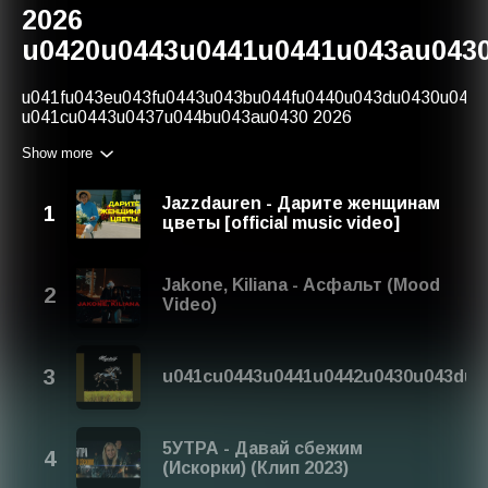
2026
u0420u0443u0441u0441u043au0430
u041fu043eu043fu0443u043bu044fu0440u043du0430u044f
u041cu0443u0437u044bu043au0430 2026
u0420u0443u0441u0441u043au0430u044fnnLast Year's
Show more
Title:
u041fu043eu043fu0443u043bu044fu0440u043du0430u044f
u041cu0443u0437u044bu043au0430 2025
Jazzdauren - Дарите женщинам
u0420u0443u0441u0441u043au0430u044f
цветы [official music video]
Jakone, Kiliana - Асфальт (Mood
Video)
u041cu0443u0441u0442u0430u043du0
5УТРА - Давай сбежим
(Искорки) (Клип 2023)