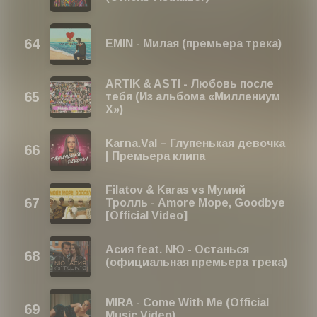
EMIN - Милая (премьера трека)
ARTIK & ASTI - Любовь после
тебя (Из альбома «Миллениум
Х»)
Karna.Val – Глупенькая девочка
| Премьера клипа
Filatov & Karas vs Мумий
Тролль - Amore Море, Goodbye
[Official Video]
Асия feat. NЮ - Останься
(официальная премьера трека)
MIRA - Come With Me (Official
Music Video)