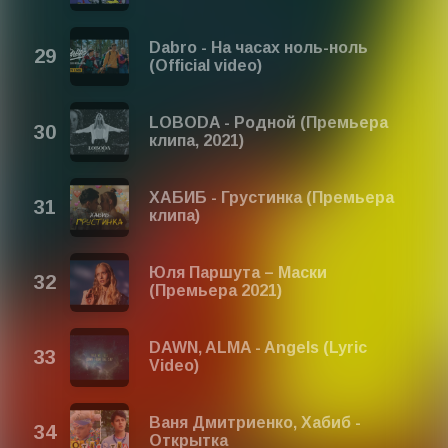
Dabro - На часах ноль-ноль
(Official video)
LOBODA - Родной (Премьера
клипа, 2021)
ХАБИБ - Грустинка (Премьера
клипа)
Юля Паршута – Маски
(Премьера 2021)
DAWN, ​ALMA - Angels (Lyric
Video)
Ваня Дмитриенко, Хабиб -
Открытка