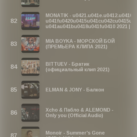
MONATIK - u0421.u041e.u0412.u0410? 
u041fu0420u0415u041cu042cu0415u0
u041au041bu0418u041fu0410 2021 |
MIA BOYKA - МОРСКОЙ БОЙ
(ПРЕМЬЕРА КЛИПА 2021)
BITTUEV - Братик
(официальный клип 2021)
ELMAN & JONY - Балкон
Xcho & Пабло & ALEMOND -
Only you (Official Audio)
Monoir - Summer's Gone