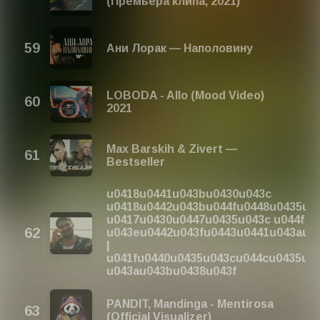
(Премьера клипа, 2021)
Ани Лорак — Наполовину
LOBODA - Allo (Mood Video)
2021
Max Barskih & Zivert —
Bestseller
u0418u0441u043bu0430u043c
u0418u0442u043bu044fu0448u0435u04
u0417u0430u0447u0435u043c u044f
u043eu0442u043fu0443u0441u043au0
|
u041fu0440u0435u043cu044cu0435u0
u043au043bu0438u043f
PANDIT, Mandinga - Mentirosa
(Official Visualizer)