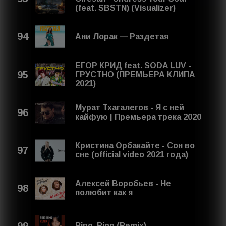
(feat. SBSTN) (Visualizer)
Ани Лорак — Раздетая
ЕГОР КРИД feat. SODA LUV -
ГРУСТНО (ПРЕМЬЕРА КЛИПА
2021)
Мурат Тхагалегов - Я с ней
кайфую | Премьера трека 2020
Кристина Орбакайте - Сон во
сне (official video 2021 года)
Алексей Воробьев - Не
полюбит как я
Ring, Ring (Remix)