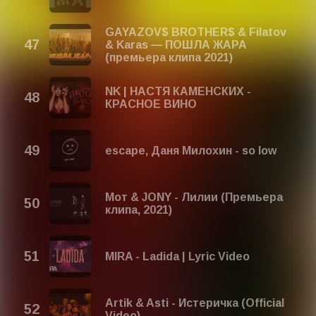
GAYAZOV$ BROTHER$ & Filatov
& Karas — ПОШЛА ЖАРА
(премьера клипа 2021)
NK | НАСТЯ КАМЕНСКИХ -
КРАСНОЕ ВИНО
escape, Даня Милохин - so low
Мот & JONY - Лилии (Премьера
клипа, 2021)
MIRA - Ladida | Lyric Video
Artik & Asti - Истеричка (Official
Video)