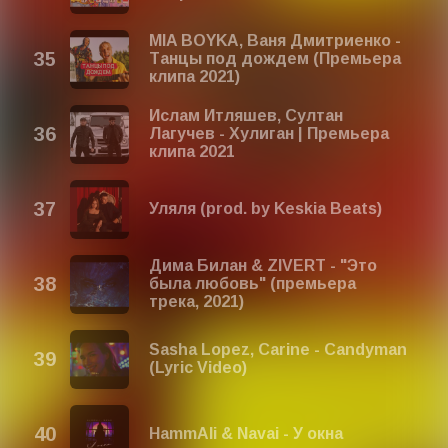
MIA BOYKA, Ваня Дмитриенко -
Танцы под дождем (Премьера
клипа 2021)
Ислам Итляшев, Султан
Лагучев - Хулиган | Премьера
клипа 2021
Уляля (prod. by Keskia Beats)
Дима Билан & ZIVERT - "Это
была любовь" (премьера
трека, 2021)
Sasha Lopez, Carine - Candyman
(Lyric Video)
HammAli & Navai - У окна