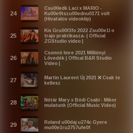
Csu00edk Laci x MARIO -
Ku00e9tszu00ednu0171 volt
(Hivatalos videoklip)
Kis Gru00f3fo 2022 Zsu00e1l o
trajo praktikasza- | Official
ZGStudio video |
Csonnó Imre 2021 Milliónyi
Lövedék | Offical B&R Studio
Video |
Martin Laurent Új 2021 ❌ Csak te
kellesz
Nótár Mary x Bódi Csabi - Mikor
mulatunk (Official Music Video)
Roland u00daj u274c Gyere
mu00e1ru2757ufe0f