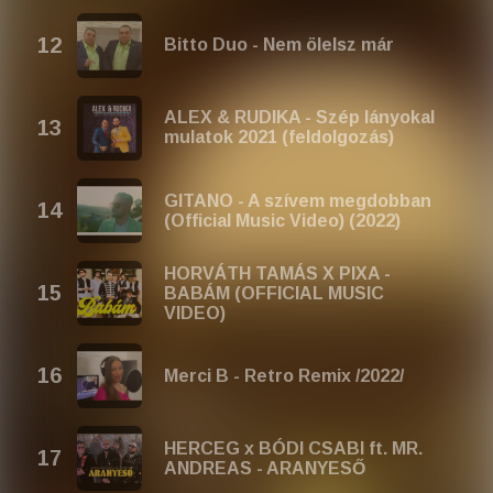
Bitto Duo - Nem ölelsz már
ALEX & RUDIKA - Szép lányokal
mulatok 2021 (feldolgozás)
GITANO - A szívem megdobban
(Official Music Video) (2022)
HORVÁTH TAMÁS X PIXA -
BABÁM (OFFICIAL MUSIC
VIDEO)
Merci B - Retro Remix /2022/
HERCEG x BÓDI CSABI ft. MR.
ANDREAS - ARANYESŐ