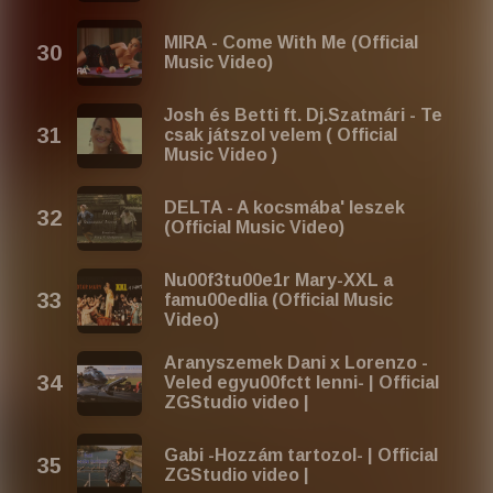
MIRA - Come With Me (Official
Music Video)
Josh és Betti ft. Dj.Szatmári - Te
csak játszol velem ( Official
Music Video )
DELTA - A kocsmába' leszek
(Official Music Video)
Nu00f3tu00e1r Mary-XXL a
famu00edlia (Official Music
Video)
Aranyszemek Dani x Lorenzo -
Veled egyu00fctt lenni- | Official
ZGStudio video |
Gabi -Hozzám tartozol- | Official
ZGStudio video |