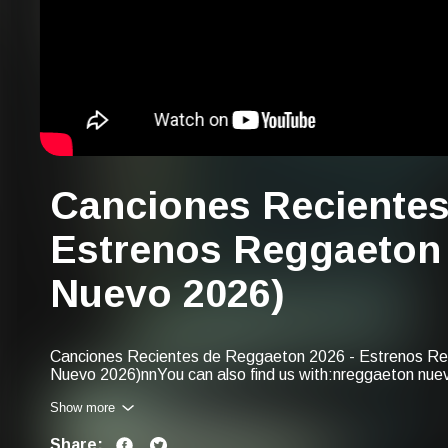
Canciones Recientes
Estrenos Reggaeton
Nuevo 2026)
Canciones Recientes de Reggaeton 2026 - Estrenos R
Nuevo 2026)nnYou can also find us with:nreggaeton nu
2026ncanciones recientes de reggaetonnnuevo reggaet
Show more
mixnnuevo reggaeton 2026nrecientes de reggaetonncanc
2026ncanciones reggaetonnrecientes de reggaeton 202
Share:
2026nreggaeton nuevonestrenos reggaeton mixnestren