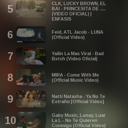
CLK, LUCKY BROWN, EL
BAI - PRINCESITA DE .....
(VIDEO OFICIAL) |
ENFASIS
Feid, ATL Jacob - LUNA
(Official Video)
Yailin La Mas Viral - Bad
Bxtch (Video Oficial)
MIRA - Come With Me
(Official Music Video)
Natti Natasha - Ya No Te
Extraño [Official Video]
Gaby Music, Lunay, Luar
La L - No Te Quieren
Conmigo (Official Video)