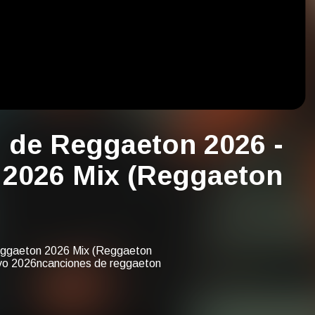
 de Reggaeton 2026 -
 2026 Mix (Reggaeton
eggaeton 2026 Mix (Reggaeton
evo 2026ncanciones de reggaeton
onnestrenos reggaeton 2026
iones recientes de reggaeton
6ncanciones reggaeton
os reggaeton 2026nestrenos