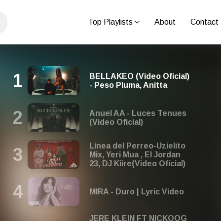
Top Playlists
About
Contact
BELLAKEO (Video Oficial)
- Peso Pluma, Anitta
Anuel AA - Luces Tenues
(Video Oficial)
Línea del Perreo-Uzielito
Mix, Yeri Mua , El Jordan
23, DJ Kiire(Video Oficial)
MIRA - Duro | Lyric Video
JERE KLEIN FT NICKOOG