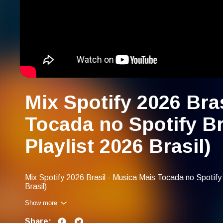
Mix Spotify 2026 Bra
Tocada no Spotify Br
Playlist 2026 Brasil)
Mix Spotify 2026 Brasil - Musica Mais Tocada no Spotify 
Brasil)
Show more
You can also find us with:
musica mais tocada no spotify brasil 2026
Share:
spotify playlist 2026 brasil