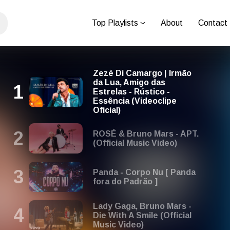
Top Playlists
About
Contact
Zezé Di Camargo | Irmão
da Lua, Amigo das
Estrelas - Rústico -
Essência (Videoclipe
Oficial)
ROSÉ & Bruno Mars - APT.
(Official Music Video)
Panda - Corpo Nu [ Panda
fora do Padrão ]
Lady Gaga, Bruno Mars -
Die With A Smile (Official
Music Video)