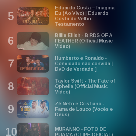
Eduardo Costa – Imagina
Eu (Ao Vivo) | Eduardo
Costa do Velho
Testamento
Billie Eilish - BIRDS OF A
FEATHER (Official Music
Video)
Humberto e Ronaldo -
Convidado não convida [
DvD de Verdade ]
Taylor Swift - The Fate of
Ophelia (Official Music
Video)
Zé Neto e Cristiano -
Fama de Louco (Vocês e
Deus)
MURANNO - FOTO DE
PIJAMA (CLIPE OFICIAL)