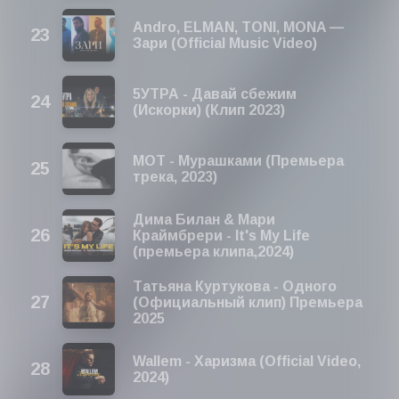
Andro, ELMAN, TONI, MONA —
Зари (Official Music Video)
5УТРА - Давай сбежим
(Искорки) (Клип 2023)
МОТ - Мурашками (Премьера
трека, 2023)
Дима Билан & Мари
Краймбрери - It's My Life
(премьера клипа,2024)
Татьяна Куртукова - Одного
(Официальный клип) Премьера
2025
Wallem - Харизма (Official Video,
2024)