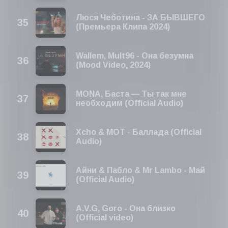
Люся Чеботина - ЗА БЫВШЕГО
(Премьера Клипа 2024)
Wallem, Mult96 - Она безумна
(Mood Video, 2024)
MONA, Баста — Ты так мне
необходим (Official Audio)
Xcho & МОТ - Баллада (Official
Audio)
Айни & Пабло & Mr Lambo - Май
(Official Audio)
A.V.G, Goro - Она близко
(Official video)