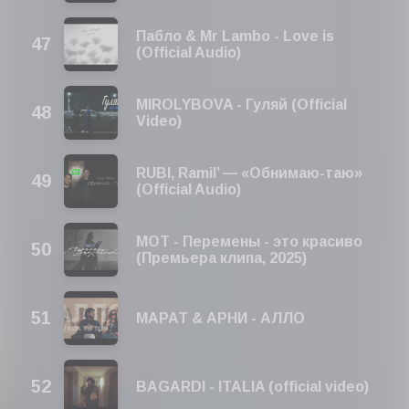
Пабло & Mr Lambo - Love is
(Official Audio)
MIROLYBOVA - Гуляй (Official
Video)
RUBI, Ramil’ — «Обнимаю-таю»
(Official Audio)
МОТ - Перемены - это красиво
(Премьера клипа, 2025)
МАРАТ & АРНИ - АЛЛО
BAGARDI - ITALIA (official video)