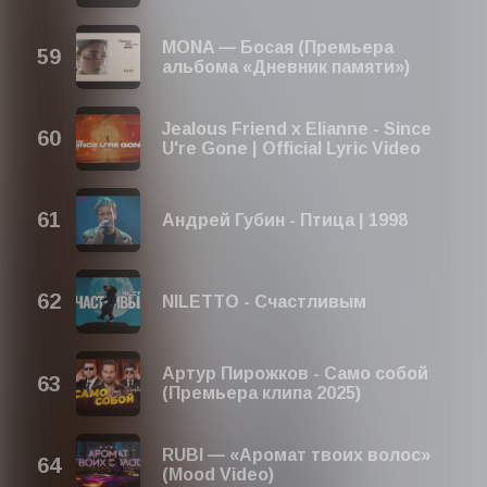
MONA — Босая (Премьера
альбома «Дневник памяти»)
Jealous Friend x Elianne - Since
U're Gone | Official Lyric Video
Андрей Губин - Птица | 1998
NILETTO - Счастливым
Артур Пирожков - Само собой
(Премьера клипа 2025)
RUBI — «Аромат твоих волос»
(Mood Video)