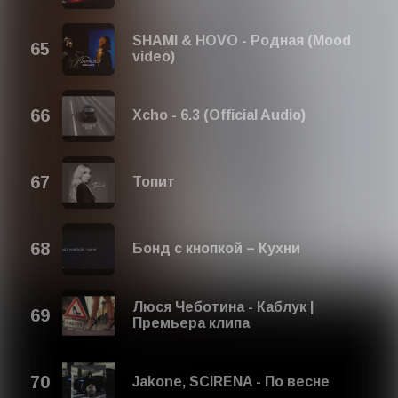
SHAMI & HOVO - Родная (Mood
video)
Xcho - 6.3 (Official Audio)
Топит
Бонд с кнопкой – Кухни
Люся Чеботина - Каблук |
Премьера клипа
Jakone, SCIRENA - По весне