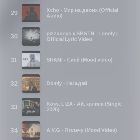
Xcho - Мир на двоих (Official
Audio)
pizzaboys x SBSTN - Lonely |
Official Lyric Video
SHAMI - Сияй (Mood video)
Domiy - Нагадай
Koss, LIZA - Ай, калина (Single
2025)
A.V.G - Я плачу (Mood Video)