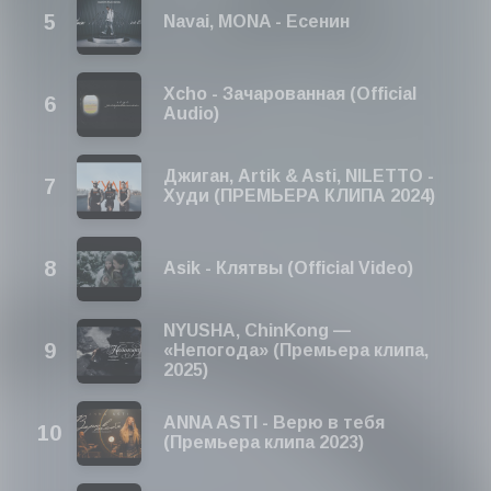
exitos musica rusa
Navai, MONA - Есенин
Canciones Rusas Enero 2026, Febrero 2026 , Marzo
2026, Abril 2026, Mayo 2026, Junio 2026, Julio 2026,
Agosto 2026, Septiembre 2026, Octubre 2026,
Xcho - Зачарованная (Official
Noviembre 2026, Diciembre 2025
Audio)
Джиган, Artik & Asti, NILETTO -
Худи (ПРЕМЬЕРА КЛИПА 2024)
Asik - Клятвы (Official Video)
NYUSHA, ChinKong —
«Непогода» (Премьера клипа,
2025)
ANNA ASTI - Верю в тебя
(Премьера клипа 2023)