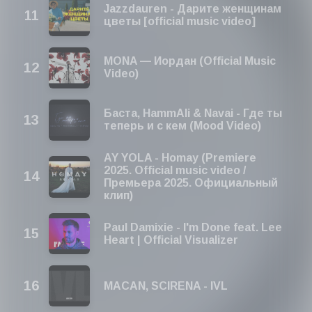
Jazzdauren - Дарите женщинам
цветы [official music video]
MONA — Иордан (Official Music
Video)
Баста, HammAli & Navai - Где ты
теперь и с кем (Mood Video)
AY YOLA - Homay (Premiere
2025. Official music video /
Премьера 2025. Официальный
клип)
Paul Damixie - I'm Done feat. Lee
Heart | Official Visualizer
MACAN, SCIRENA - IVL