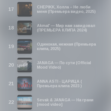
CHEPIKK, Холла – Не люби
меня (Премьера видео, 2025)
Akmal' — Мир нам завидовал
(ПРЕМЬЕРА КЛИПА 2024)
Одинокая, нежная (Премьера
клипа, 2025)
JANAGA — По сути (Official
Mood Video)
ANNA ASTI - ЦАРИЦА (
Премьера клипа 2023 )
Sevak & JANAGA — На грани
[mood video]