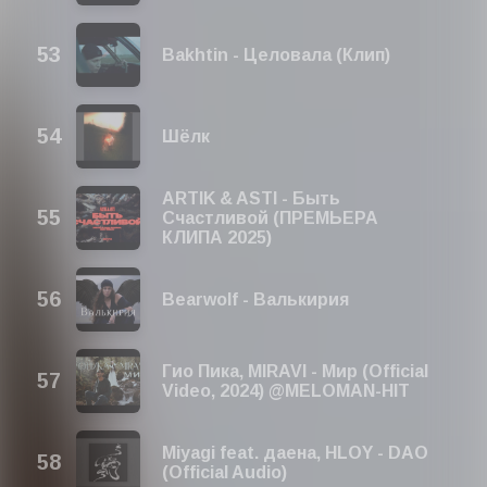
Bakhtin - Целовала (Клип)
Шёлк
ARTIK & ASTI - Быть
Счастливой (ПРЕМЬЕРА
КЛИПА 2025)
Bearwolf - Валькирия
Гио Пика, MIRAVI - Мир (Official
Video, 2024) @MELOMAN-HIT
Miyagi feat. даена, HLOY - DAO
(Official Audio)