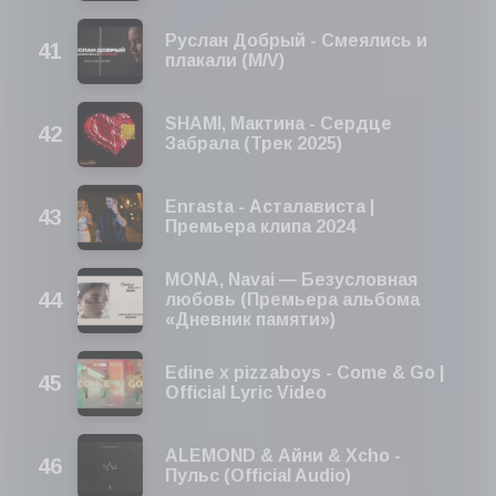
Руслан Добрый - Смеялись и
плакали (M/V)
SHAMI, Мактина - Сердце
Забрала (Трек 2025)
Enrasta - Асталависта |
Премьера клипа 2024
MONA, Navai — Безусловная
любовь (Премьера альбома
«Дневник памяти»)
Edine x pizzaboys - Come & Go |
Official Lyric Video
ALEMOND & Айни & Xcho -
Пульс (Official Audio)