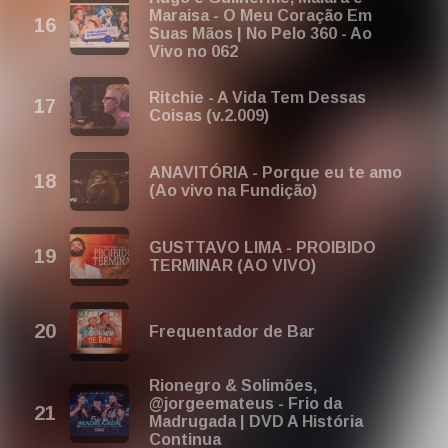
Maraisa - O Meu Coração Em
Suas Mãos | No Pelo 360 - Ao
Vivo no 062
Ritchie - A Vida Tem Dessas
Coisas (v.2.009)
ANAVITÓRIA - Porque eu te amo
(Ao vivo na Fundição)
GUSTTAVO LIMA - PROIBIDO
TERMINAR (AO VIVO)
Frequentador de Bar
Rionegro & Solimões,
@jorgeemateus - Frio da
Madrugada | DVD A História
Continua