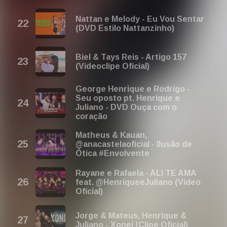
Nattan e Melody - Eu Vou Sentar
(DVD Estilo Nattanzinho)
Biel & Tays Reis - Artigo 157
(Videoclipe Oficial)
George Henrique e Rodrigo -
Seu oposto pt. Henrique e
Juliano - DVD Ouça com o
coração
Matheus & Kauan,
@anacastelaoficial - Ilusão de
Ótica #Envolvente
Rayane e Rafaela - ALI TE AMA
feat. @HenriqueeJuliano (Vídeo
Oficial)
Jorge & Mateus, Henrique &
Juliano - Xonei (Clipe Oficial)