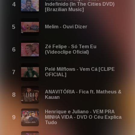
Indefinido (In The Cities DVD)
[Brazilian Music]
Melim - Ouvi Dizer
Zé Felipe - Só Tem Eu
(Videoclipe Oficial)
Pelé Milflows - Vem Cá [CLIPE
OFICIAL]
ANAVITÓRIA - Fica ft. Matheus &
Kauan
Henrique e Juliano - VEM PRA
MINHA VIDA - DVD O Céu Explica
Tudo