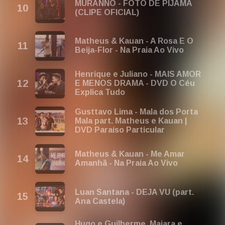
MURANNO - FOTO DE PIJAMA
(CLIPE OFICIAL)
Matheus & Kauan - A Rosa E O
Beija-Flor - Na Praia Ao Vivo
Henrique e Juliano - MAIS AMOR
E MENOS DRAMA - DVD O Céu
Explica Tudo
Gusttavo Lima - Mala dos Porta
Mala part. Matheus e Kauan |
DVD Paraíso Particular
Matheus & Kauan - Me Amar
Amanhã - Na Praia Ao Vivo
Luan Santana - DEJA VU (part.
Ana Castela)
Hugo e Guilherme, Maiara e