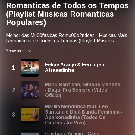
Romanticas de Todos os Tempos
(Playlist Musicas Romanticas
Populares)
Melhor das Mu00fasicas Romu00e2nticas - Musicas Mais
Romanticas de Todos os Tempos (Playlist Musicas
Romanticas Populares)nnYou can also find us
Show more
with:nplaylist musicas romanticasnmu00fasicas mais
romu00e2nticasnmelhores mu00fasicas
romu00e2nticasnmu00fasicas mais romu00e2nticas de
Felipe Araújo & Ferrugem -
todos os temposnmix musicas romanticasnplaylist
Atrasadinha
mu00fasicas romu00e2nticasnmusicas romanticas
playlistnmusicas mais romanticas de todos os temposnas
melhores mu00fasicas romu00e2nticasnmusicas
Manu Bahtidão, Simone Mendes
romanticas mais tocadas
- Daqui Pra Sempre (Vídeo
Oficial)
Marília Mendonça feat. Léo
Santana e Didá Banda Feminina -
Apaixonadinha (Todos Os
Cantos - Ao Vivo)
Cristiano Araújo - Caso