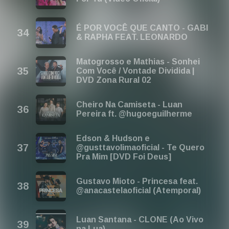
É POR VOCÊ QUE CANTO - GABI
& RAPHA FEAT. LEONARDO
Matogrosso e Mathias - Sonhei
Com Você / Vontade Dividida |
DVD Zona Rural 02
Cheiro Na Camiseta - Luan
Pereira ft. @hugoeguilherme
Edson & Hudson e
@gusttavolimaoficial - Te Quero
Pra Mim [DVD Foi Deus]
Gustavo Mioto - Princesa feat.
@anacastelaoficial (Atemporal)
Luan Santana - CLONE (Ao Vivo
na Lua)