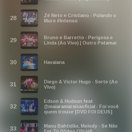
Zé Neto e Cristiano - Pulando o
Muro #Intenso
Bruno e Barretto - Perigosa e
Linda (Ao Vivo) | Outro Patamar
Havaiana
Diego & Victor Hugo - Sorte (Ao
Vivo)
Edson & Hudson feat
@maiaramaraisaoficial - Foi você
quem trouxe [DVD FOI DEUS]
Manu Bahtidão, Melody - Se Não
For Tu (Vídeo Oficial)