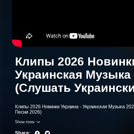
Клипы 2026 Новинки
Украинская Музыка
(Слушать Украински
Клипы 2026 Новинки Украина - Украинская Музыка 20
Песни 2026)
Show more
You can also find us with:
украинская музыка 2026 новинки
Share:
слушать украинские песни 2026