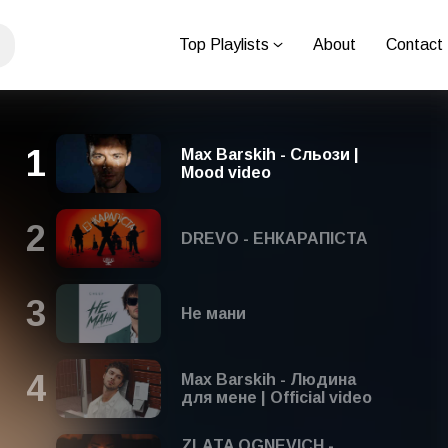
Top Playlists
About
Contact
Max Barskih - Сльози |
Mood video
DREVO - ЕНКАРАПІСТА
Не мани
Max Barskih - Людина
для мене | Official video
ZLATA OGNEVICH -