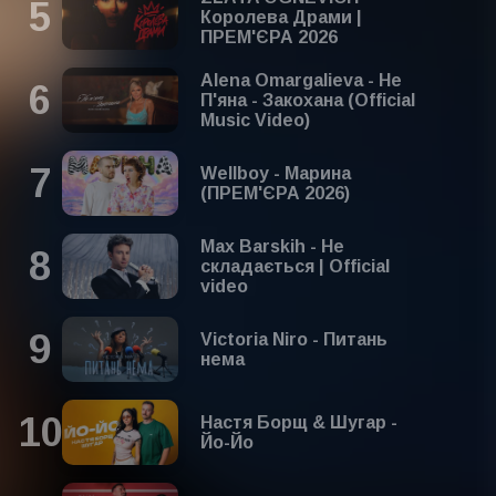
Королева Драми |
ПРЕМ'ЄРА 2026
Alena Omargalieva - Не
П'яна - Закохана (Official
Music Video)
Wellboy - Марина
(ПРЕМ'ЄРА 2026)
Max Barskih - Не
складається | Official
video
Victoria Niro - Питань
нема
Настя Борщ & Шугар -
Йо-Йо