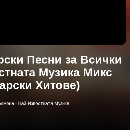
ски Песни за Всички
стната Музика Микс
арски Хитове)
ремена - Най-Известната Музика
обри български песни, български
 от българска музика, най-големите
бравими български песни, велики