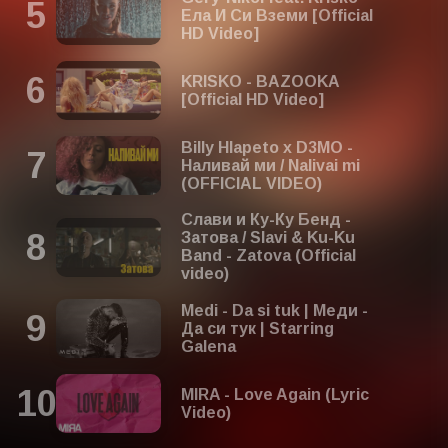
Ела И Си Вземи [Official
HD Video]
KRISKO - BAZOOKA
[Official HD Video]
Billy Hlapeto x D3MO -
Наливай ми / Nalivai mi
(OFFICIAL VIDEO)
Слави и Ку-Ку Бенд -
Затова / Slavi & Ku-Ku
Band - Zatova (Official
video)
Medi - Da si tuk | Меди -
Да си тук | Starring
Galena
MIRA - Love Again (Lyric
Video)