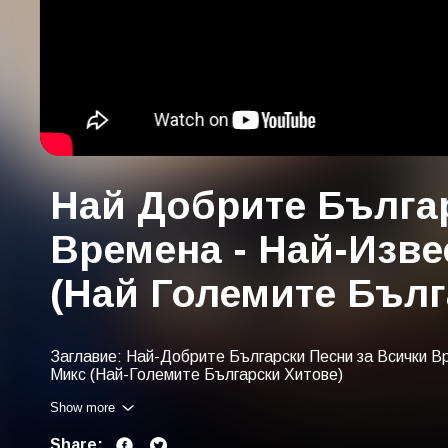
Най Добрите Българ
Времена - Най-Изве
(Най Големите Бълг
Заглавие: Най-Добрите Български Песни за Всички В
Микс (Най-Големите Български Хитове)
Show more
Намерете нашия плейлист с тези ключови думи: най-д
песни за всички времена, най-известната музика, микс
Share:
български хитове, български музикални класики, неза