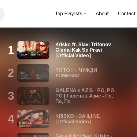
Top Playlists
About
Contact
Krisko ft. Slavi Trifonov -
Gledai Kak Se Pravi
[Official Video]
TOTO H - ЧУЖДИ
УСМИВКИ
GALENA х AZIS - PО, PО,
PО | Галена х Азис - По,
По, По
KRISKO - DA ILI NE
[Official Video]
Gery-Nikol feat. Krisko -