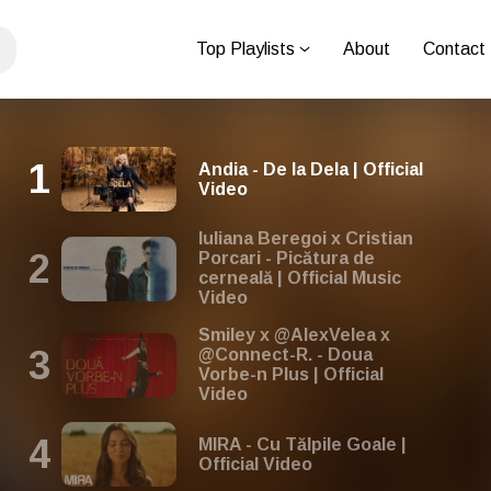
Top Playlists
About
Contact
Andia - De la Dela | Official
Video
Iuliana Beregoi x Cristian
Porcari - Picătura de
cerneală | Official Music
Video
Smiley x @AlexVelea x
@Connect-R. - Doua
Vorbe-n Plus | Official
Video
MIRA - Cu Tălpile Goale |
Official Video