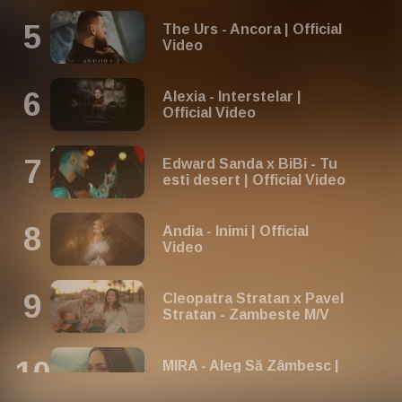
The Urs - Ancora | Official
Video
Alexia - Interstelar |
Official Video
Edward Sanda x BiBi - Tu
esti desert | Official Video
Andia - Inimi | Official
Video
Cleopatra Stratan x Pavel
Stratan - Zambeste M/V
MIRA - Aleg Să Zâmbesc |
Official Video