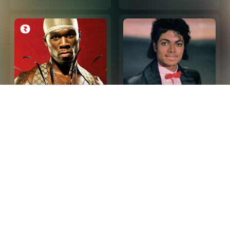
2000s Hip Hop R&B -
Las 100 Mejores
Top Hip Hop and R&B
Canciones de Los 80
Songs 2000s (Playlist
en Ingles
Updated in 2026)
Privacy Policy
Terms and Conditions
About our Ads