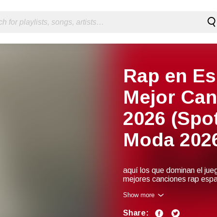
Rap en Es
Mejor Can
2026 (Spo
Moda 202
aquí los que dominan el jue
mejores canciones rap españ
rap - rap español playlist -
Show more
canciones rap español - ra
Share: