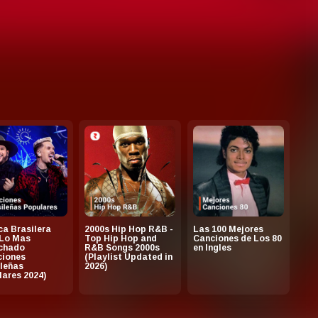
a Brasilera
2000s Hip Hop R&B -
Las 100 Mejores
 Lo Mas
Top Hip Hop and
Canciones de Los 80
chado
R&B Songs 2000s
en Ingles
ciones
(Playlist Updated in
leñas
2026)
ares 2024)