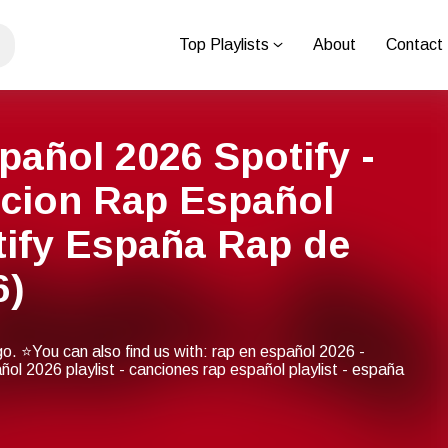
Top Playlists
About
Contact
pañol 2026 Spotify -
cion Rap Español
tify España Rap de
6)
go. ⭐You can also find us with: rap en español 2026 -
ol 2026 playlist - canciones rap español playlist - españa
 españa rap de moda - rap español playlist 2026 -
p en español 2026 spotify - mejores canciones rap 2026