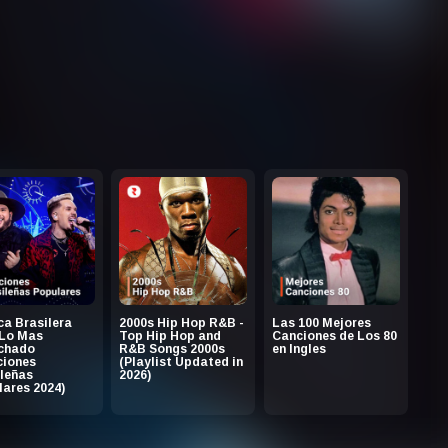
a Brasilera
2000s Hip Hop R&B -
Las 100 Mejores
 Lo Mas
Top Hip Hop and
Canciones de Los 80
chado
R&B Songs 2000s
en Ingles
ciones
(Playlist Updated in
leñas
2026)
ares 2024)